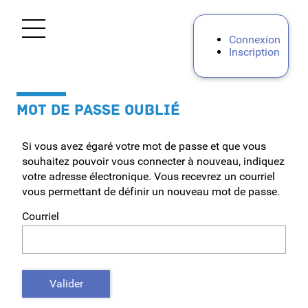
*
Ouvrir le menu
Connexion
Inscription
Accueil
MOT DE PASSE OUBLIÉ
Personnels d'encadrement
Si vous avez égaré votre mot de passe et que vous
Premier degré
souhaitez pouvoir vous connecter à nouveau, indiquez
votre adresse électronique. Vous recevrez un courriel
Second degré
vous permettant de définir un nouveau mot de passe.
Courriel
RH - Vie de l'agent
Rectorat
Valider
Concours, métiers et ressources humaines