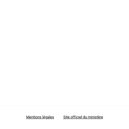
Mes demandes
Tests
Développement (R & D)
Mentions légales
Site officiel du ministère